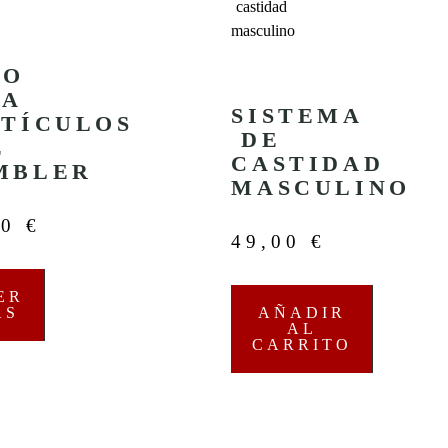
PO
RA
SISTEMA
STÍCULOS
DE
E
CASTIDAD
MBLER
MASCULINO
00
€
49,00
€
ER
ÁS
AÑADIR
AL
CARRITO