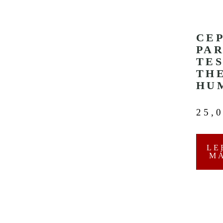
CE
PA
TE
TH
HU
25,
LE
M